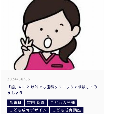
2024/08/06
「歯」のこと以外でも歯科クリニックで相談してみ
ましょう
食専科
宗田 香織
こどもの発達
こども成育デザイン
こども成育講座