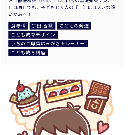
お口徹底解説〈Part7-1〉 口腔の基礎知識：見た
目は同じでも、子どもと大人の【口】には大きな違
いがある！
食専科
宗田 香織
こどもの発達
こども成育デザイン
うちのこ専属はみがきトレーナー
こども成育講座