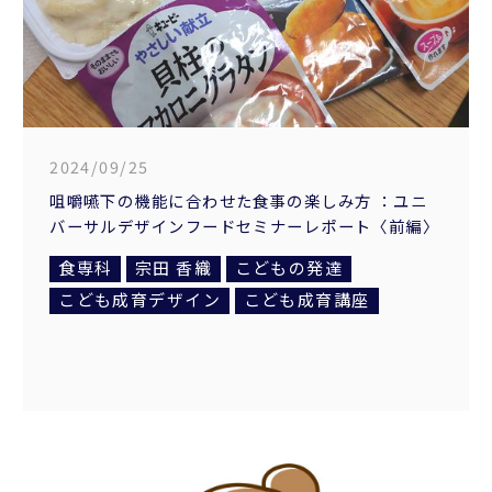
2024/09/25
咀嚼嚥下の機能に合わせた食事の楽しみ方 ：ユニ
バーサルデザインフードセミナーレポート〈前編〉
食専科
宗田 香織
こどもの発達
こども成育デザイン
こども成育講座