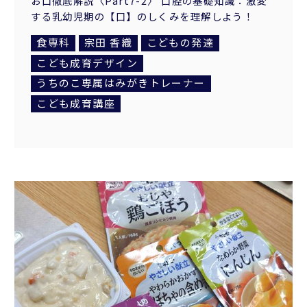
お口徹底解説〈Part7-2〉 口腔の基礎知識：激変
する乳幼児期の【口】のしくみを理解しよう！
食専科
宗田 香織
こどもの発達
こども成育デザイン
うちのこ専属はみがきトレーナー
こども成育講座