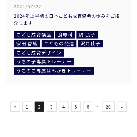
2024/07/22
2024年上半期の日本こども成育協会の歩みをご紹
介します
こども成育講座
食専科
隅 弘子
宗田 香織
こどもの発達
沢井佳子
こども成育デザイン
うちの子専属トレーナー
うちのこ専属はみがきトレーナー
«
1
2
3
4
5
6
…
20
»