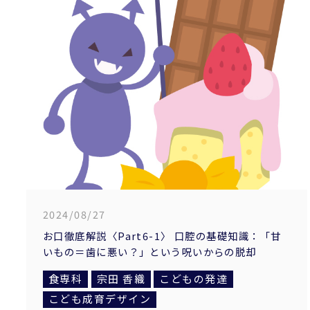
2024/08/27
お口徹底解説〈Part6-1〉 口腔の基礎知識：「甘
いもの＝歯に悪い？」という呪いからの脱却
食専科
宗田 香織
こどもの発達
こども成育デザイン