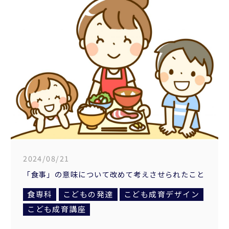
2024/08/21
「食事」の意味について改めて考えさせられたこと
食専科
こどもの発達
こども成育デザイン
こども成育講座