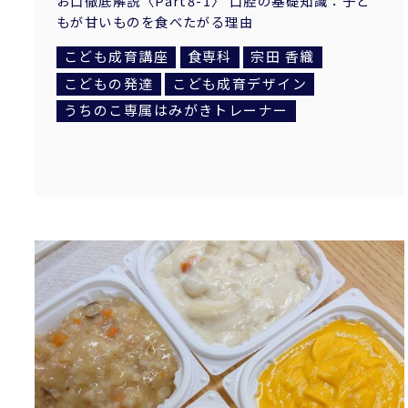
お口徹底解説〈Part8-1〉 口腔の基礎知識：子ど
もが甘いものを食べたがる理由
こども成育講座
食専科
宗田 香織
こどもの発達
こども成育デザイン
うちのこ専属はみがきトレーナー