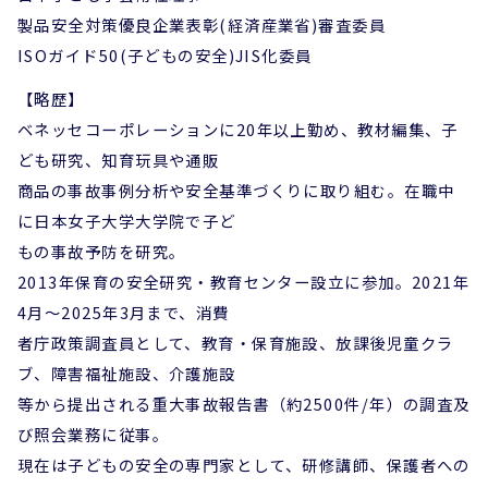
製品安全対策優良企業表彰(経済産業省)審査委員
ISOガイド50(子どもの安全)JIS化委員
【略歴】
ベネッセコーポレーションに20年以上勤め、教材編集、子
ども研究、知育玩具や通販
商品の事故事例分析や安全基準づくりに取り組む。在職中
に日本女子大学大学院で子ど
もの事故予防を研究。
2013年保育の安全研究・教育センター設立に参加。2021年
4月～2025年3月まで、消費
者庁政策調査員として、教育・保育施設、放課後児童クラ
ブ、障害福祉施設、介護施設
等から提出される重大事故報告書（約2500件/年）の調査及
び照会業務に従事。
現在は子どもの安全の専門家として、研修講師、保護者への