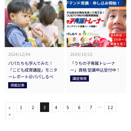
2024/12/04
2024/10/15
パパたちも学んでみた！
「うちの子専属トレーナ
「こども成育講座」モニタ
ー」資格 受講申込受付中！
ーレポート＠パパしるべ
講座情報
掲載記事
«
1
2
3
4
5
6
7
…
12
»