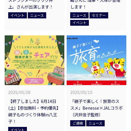
上。さんが出演します！
します！
イベント
ニュース
ニュース
セミナー
イベント
2025/05/28
2025/05/15
【終了しました】6月14日
「親子で楽しく！旅育のス
(土)【参加無料・予約優先】
スメ」Benesse×JALコラボ
親子ものづくり体験in八王
（沢井佳子監修）
子！
ご連絡
ニュース
イベント