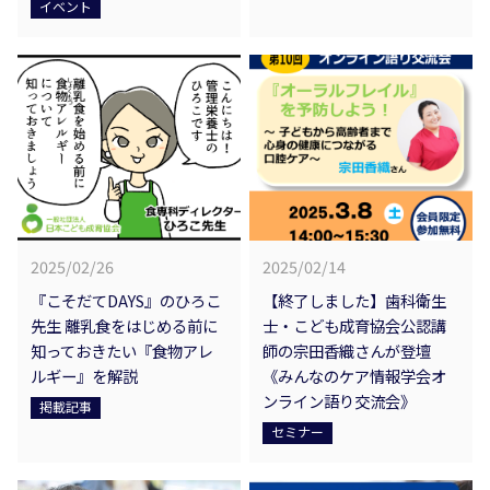
イベント
2025/02/26
2025/02/14
『こそだてDAYS』のひろこ
【終了しました】歯科衛生
先生 離乳食をはじめる前に
士・こども成育協会公認講
知っておきたい『食物アレ
師の宗田香織さんが登壇
ルギー』を解説
《みんなのケア情報学会オ
ンライン語り交流会》
掲載記事
セミナー