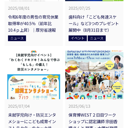
2025/08/01
2025/07/25
令和6年度の男性の育児休業
歯科向け「こども発達スケ
取得率が40.5％（前年比
ール」など3つのプレゼント
10.4ｐ上昇）｜厚労省速報
展開中（8月31日まで）
ニュース
イベント
ニュース
2025/07/04
2025/06/13
未就学児向け・防災エンタ
保育博WEST２日目ワーク
メショーにこども成育イン
ショップに認定講師 宗田香
ストラクターのクック井
織さんと 理事・大塚が登壇