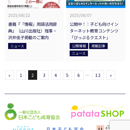
2025/08/22
2025/08/07
書籍『「情報」用語活用辞
公開中！：子ども向けイン
典』（山川出版社）理事・
ターネット教育コンテンツ
沢井佳子掲載のご案内
「びっぷるクエスト」
ニュース
公開情報
掲載記事
ニュース
«
1
2
3
4
5
6
…
12
»