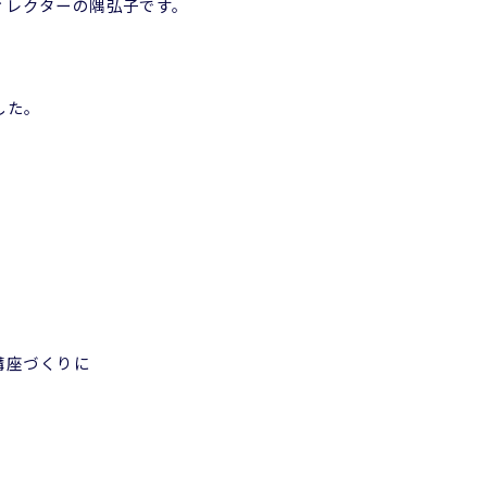
ィレクターの隅弘子です。
した。
講座づくりに