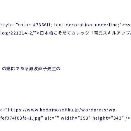
style=”color: #3366ff; text-decoration: underline;”><s
seiiku.jp/blog/221214-2/”>日本橋こそだてカレッジ「育
」の講師である難波直子先生の
 src=”https://www.kodomoseiiku.jp/wordpress/wp-
ef074f03fa-1.jpg” alt=”” width=”353″ height=”343″ />