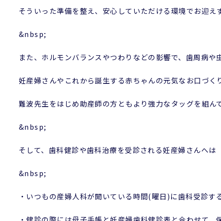
そういった準備を整え、安心していただける環境でお迎え
&nbsp;
また、ホルモンバランスやつわりなどの影響で、歯周病や
妊産婦さんやこれから誕生する赤ちゃんの元気なお口づく
難波先生をはじめ助産師の方ともより強力なタッグを組ん
&nbsp;
そして、歯科健診や歯科治療を受診される妊産婦さんへは
&nbsp;
・いつもの産婦人科が開いている時間(曜日)に歯科受診す
・健診の際には母子手帳と妊産婦歯科健診表と合わせて、