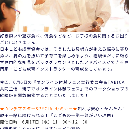
好き嫌いや遊び食べ、偏食などなど、お子様の食に関するお困り
ごとは尽きません。
日本こども成育協会では、そうしたお母様方が抱える悩みに寄り
添い、肩の力を抜いて子育てを楽しめるよう、経験値だけに頼ら
ず専門的な知見をバックグラウンドとしたアドバイスができる専
門家・こども成育インストラクターの育成をしています。
今回、6月6日の『オンライン体験フェス実行委員会＆TABICA
共同主催 親子でオンライン体験フェス』でのワークショップの
続編版を緊急開催することにいたしました！
★ウンチマスターSPECIALセミナー★
知れば安心・かんたん！
親子一緒に続けられる！「こどもの一膳一菜がいい理由」
開催日時：6月17日（水）11：00～12：30
受講形式：Zoomによるオンライン視聴