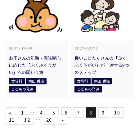
2022/03/08
2022/02/22
お子さんの年齢・興味関心
良いことたくさんの「ぶく
に応じた「ぶくぶくうが
ぶくうがい」が上達する9つ
い」への関わり方
のステップ
食専科
宗田 香織
食専科
宗田 香織
こどもの発達
こどもの発達
«
1
…
4
5
6
7
8
9
10
11
12
…
20
»