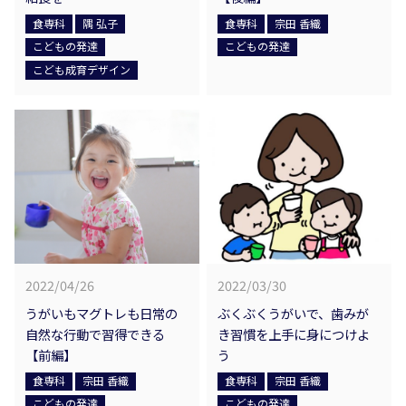
食専科
隅 弘子
食専科
宗田 香織
こどもの発達
こどもの発達
こども成育デザイン
2022/04/26
2022/03/30
うがいもマグトレも日常の
ぶくぶくうがいで、歯みが
自然な行動で習得できる
き習慣を上手に身につけよ
【前編】
う
食専科
宗田 香織
食専科
宗田 香織
こどもの発達
こどもの発達