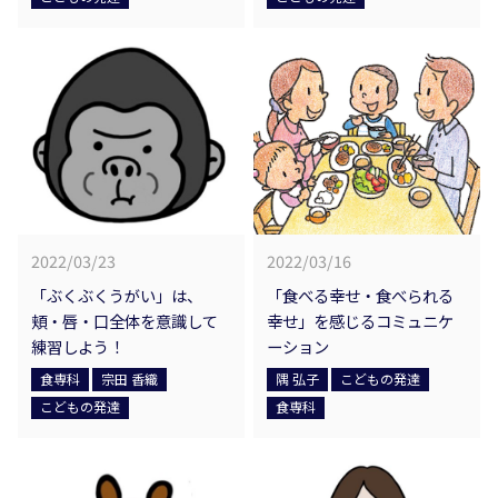
2022/03/23
2022/03/16
「ぶくぶくうがい」は、
「食べる幸せ・食べられる
頬・唇・口全体を意識して
幸せ」を感じるコミュニケ
練習しよう！
ーション
食専科
宗田 香織
隅 弘子
こどもの発達
こどもの発達
食専科