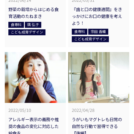
野菜の栽培からはじめる食
『歯と口の健康週間』をき
育活動のたねまき
っかけにお口の健康を考え
よう！
食専科
隅 弘子
食専科
宗田 香織
こども成育デザイン
こども成育デザイン
2022/05/10
2022/04/28
アレルギー表示の義務や推
うがいもマグトレも日常の
奨の食品の変化に対応した
自然な行動で習得できる
給食を
【後編】