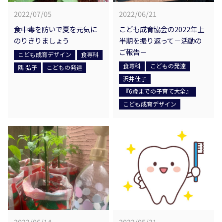
2022/07/05
2022/06/21
食中毒を防いで夏を元気に
こども成育協会の2022年上
のりきりましょう
半期を振り返って－活動の
ご報告－
こども成育デザイン
食専科
食専科
こどもの発達
隅 弘子
こどもの発達
沢井佳子
『6歳までの子育て大全』
こども成育デザイン
2022/06/14
2022/05/31